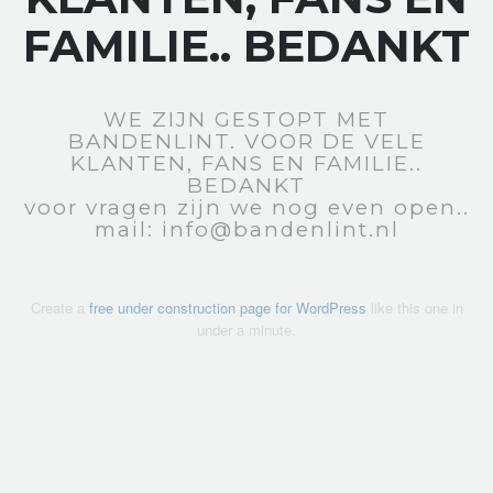
FAMILIE.. BEDANKT
WE ZIJN GESTOPT MET
BANDENLINT. VOOR DE VELE
KLANTEN, FANS EN FAMILIE..
BEDANKT
voor vragen zijn we nog even open..
mail: info@bandenlint.nl
Create a
free under construction page for WordPress
like this one in
under a minute.